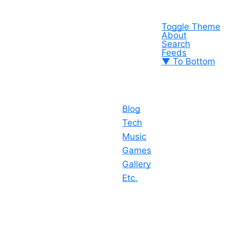
Toggle Theme
About
Search
Feeds
▼ To Bottom
Blog
Tech
Music
Games
Gallery
Etc.