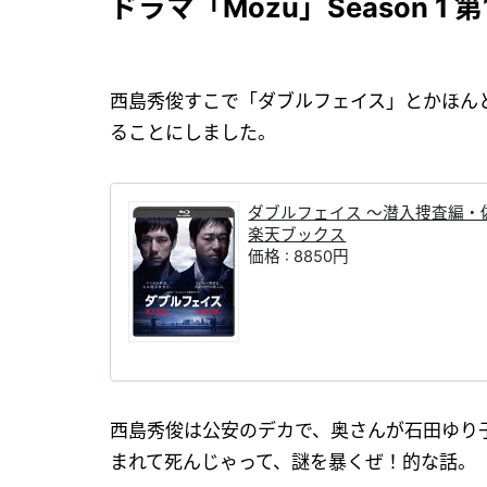
ドラマ「Mozu」Season 1 
西島秀俊すこで「ダブルフェイス」とかほんとす
ることにしました。
ダブルフェイス 〜潜入捜査編・偽装警
楽天ブックス
価格 : 8850円
西島秀俊は公安のデカで、奥さんが石田ゆり
まれて死んじゃって、謎を暴くぜ！的な話。