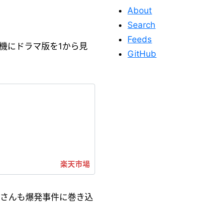
About
Search
Feeds
を機にドラマ版を1から見
GitHub
このサイトを応
援する
奥さんも爆発事件に巻き込
このサイトが役に立った