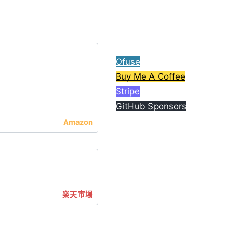
ら、コーヒー1杯分ご支援
してもらえると嬉しいで
す。
Ofuse
Buy Me A Coffee
Stripe
GitHub Sponsors