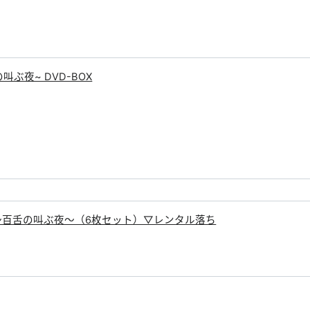
舌の叫ぶ夜~ DVD-BOX
n1 〜百舌の叫ぶ夜〜（6枚セット）▽レンタル落ち