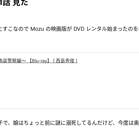
第1話 見た
こなので Mozu の映画版が DVD レンタル始まったの
察編〜 【Blu-ray】 [ 西島秀俊 ]
子で、娘はちょっと前に謎に溺死してるんだけど、今度は