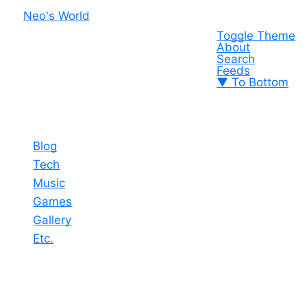
Neo's World
Toggle Theme
About
Search
Feeds
▼ To Bottom
Blog
Tech
Music
Games
Gallery
Etc.