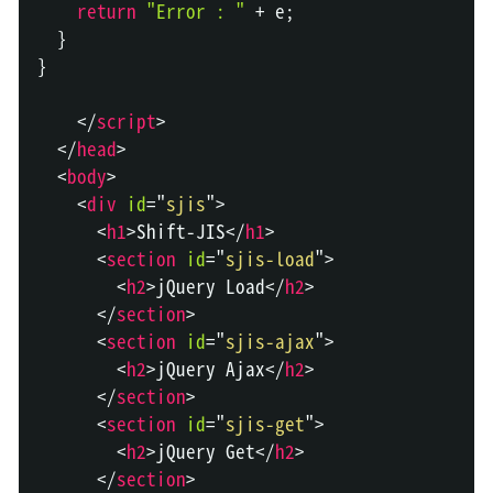
return
"Error : "
+
 e
;
}
}
</
script
>
</
head
>
<
body
>
<
div
id
=
"
sjis
"
>
<
h1
>
Shift-JIS
</
h1
>
<
section
id
=
"
sjis-load
"
>
<
h2
>
jQuery Load
</
h2
>
</
section
>
<
section
id
=
"
sjis-ajax
"
>
<
h2
>
jQuery Ajax
</
h2
>
</
section
>
<
section
id
=
"
sjis-get
"
>
<
h2
>
jQuery Get
</
h2
>
</
section
>