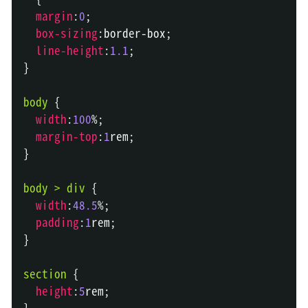
margin
:
0
;
box-sizing
:
border-box
;
line-height
:
1.1
;
}
body
{
width
:
100
%
;
margin-top
:
1
rem
;
}
body 
>
 div
{
width
:
48.5
%
;
padding
:
1
rem
;
}
section
{
height
:
5
rem
;
}