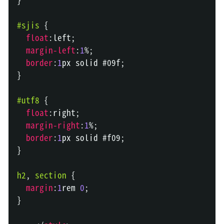
#sjis
{
float
:
left
;
margin-left
:
1
%
;
border
:
1
px
 solid 
#09f
;
}
#utf8
{
float
:
right
;
margin-right
:
1
%
;
border
:
1
px
 solid 
#f09
;
}
h2
,
 section
{
margin
:
1
rem
0
;
}