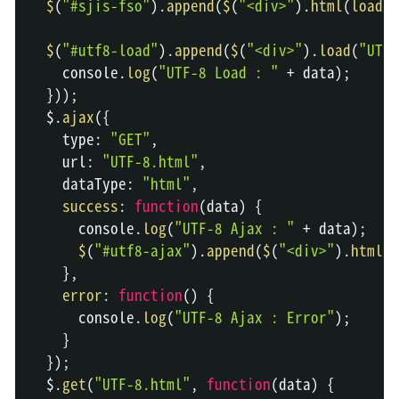
$
(
"#sjis-fso"
)
.
append
(
$
(
"<div>"
)
.
html
(
loadFs
$
(
"#utf8-load"
)
.
append
(
$
(
"<div>"
)
.
load
(
"UTF-
console
.
log
(
"UTF-8 Load : "
+
 data
)
;
}
)
)
;
  $
.
ajax
(
{
    type
:
"GET"
,
    url
:
"UTF-8.html"
,
    dataType
:
"html"
,
success
:
function
(
data
)
{
console
.
log
(
"UTF-8 Ajax : "
+
 data
)
;
$
(
"#utf8-ajax"
)
.
append
(
$
(
"<div>"
)
.
html
(
d
}
,
error
:
function
(
)
{
console
.
log
(
"UTF-8 Ajax : Error"
)
;
}
}
)
;
  $
.
get
(
"UTF-8.html"
,
function
(
data
)
{