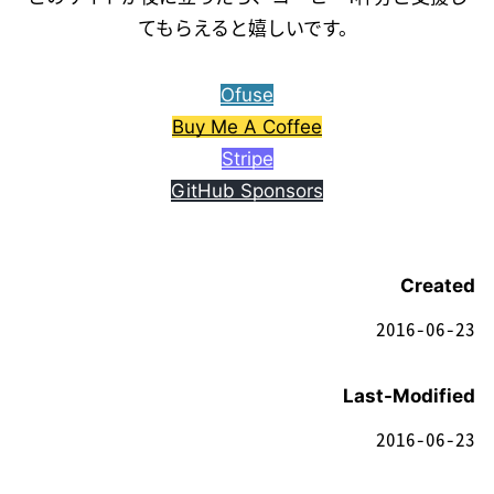
てもらえると嬉しいです。
Ofuse
Buy Me A Coffee
Stripe
GitHub Sponsors
Created
2016-06-23
Last-Modified
2016-06-23