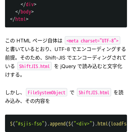
</
div
>
</
body
>
</
html
>
<meta charset="UTF-8">
この HTML ページ自体は
と書いているとおり、UTF-8 でエンコーディングする
前提。そのため、Shift-JIS でエンコーディングされて
ShiftJIS.html
いる
を jQuery で読み込むと文字化
けする。
FileSystemObject
ShiftJIS.html
しかし、
で
を読
み込み、その内容を
$
(
"#sjis-fso"
)
.
append
(
$
(
"<div>"
)
.
html
(
loadFso
(