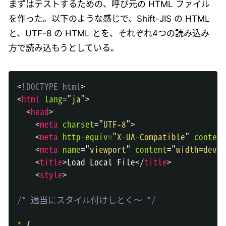
まずはテストするための、呼び元の HTML ファイル
を作った。以下のような感じで、Shift-JIS の HTML
と、UTF-8 の HTML とを、それぞれ4つの読み込み
方で読み込もうとしている。
<!
DOCTYPE
html
>
<
html
lang
=
"
ja
"
>
<
head
>
<
meta
charset
=
"
UTF-8
"
>
<
meta
http-equiv
=
"
X-UA-Compatible
"
content
<
meta
name
=
"
viewport
"
content
=
"
width=devic
<
title
>
Load Local File
</
title
>
<
style
>
/* 適当にスタイル付けしとく～ */
*
{