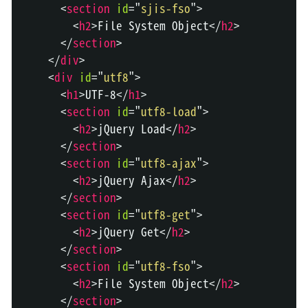
<
section
id
=
"
sjis-fso
"
>
<
h2
>
File System Object
</
h2
>
</
section
>
</
div
>
<
div
id
=
"
utf8
"
>
<
h1
>
UTF-8
</
h1
>
<
section
id
=
"
utf8-load
"
>
<
h2
>
jQuery Load
</
h2
>
</
section
>
<
section
id
=
"
utf8-ajax
"
>
<
h2
>
jQuery Ajax
</
h2
>
</
section
>
<
section
id
=
"
utf8-get
"
>
<
h2
>
jQuery Get
</
h2
>
</
section
>
<
section
id
=
"
utf8-fso
"
>
<
h2
>
File System Object
</
h2
>
</
section
>