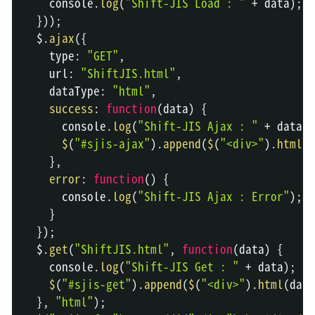
console
.
log
(
"Shift-JIS Load : "
+
 data
)
;
}
)
)
;
  $
.
ajax
(
{
    type
:
"GET"
,
    url
:
"ShiftJIS.html"
,
    dataType
:
"html"
,
success
:
function
(
data
)
{
console
.
log
(
"Shift-JIS Ajax : "
+
 data
)
;
$
(
"#sjis-ajax"
)
.
append
(
$
(
"<div>"
)
.
html
(
d
}
,
error
:
function
(
)
{
console
.
log
(
"Shift-JIS Ajax : Error"
)
;
}
}
)
;
  $
.
get
(
"ShiftJIS.html"
,
function
(
data
)
{
console
.
log
(
"Shift-JIS Get : "
+
 data
)
;
$
(
"#sjis-get"
)
.
append
(
$
(
"<div>"
)
.
html
(
data
}
,
"html"
)
;