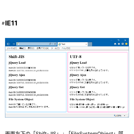
IE11
画面左下の「Shift-JIS」 : 「FileSystemObject」部