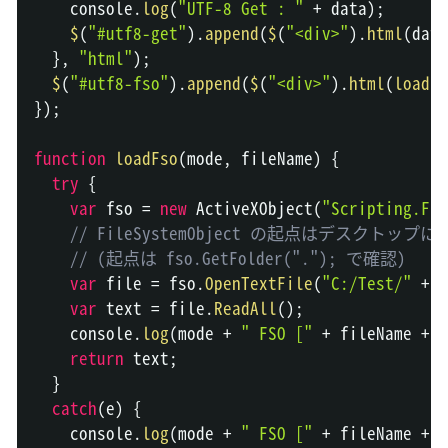
console
.
log
(
"UTF-8 Get : "
+
 data
)
;
$
(
"#utf8-get"
)
.
append
(
$
(
"<div>"
)
.
html
(
data
}
,
"html"
)
;
$
(
"#utf8-fso"
)
.
append
(
$
(
"<div>"
)
.
html
(
loadFs
}
)
;
function
loadFso
(
mode
,
 fileName
)
{
try
{
var
 fso 
=
new
ActiveXObject
(
"Scripting.Fil
// FileSystemObject の起点はデス
// (起点は fso.GetFolder("."); で確認)
var
 file 
=
 fso
.
OpenTextFile
(
"C:/Test/"
+
 f
var
 text 
=
 file
.
ReadAll
(
)
;
console
.
log
(
mode 
+
" FSO ["
+
 fileName 
+
"
return
 text
;
}
catch
(
e
)
{
console
.
log
(
mode 
+
" FSO ["
+
 fileName 
+
"