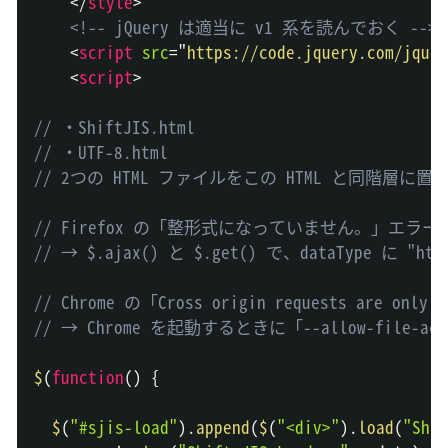
</
style
>
<!-- jQuery は適当に v1 系を読んでおく -->
<
script
src
=
"
https://code.jquery.com/jquer
<
script
>
// ・ShiftJIS.html
// ・UTF-8.html
// 2つの HTML ファイルをこの HTML と同階層に置
// Firefox の「整形式になっていません。」エラー
// → $.ajax() と $.get() で、dataType 
// Chrome の「Cross origin requests are only su
// → Chrome を起動するときに「--allow-file
$
(
function
(
)
{
$
(
"#sjis-load"
)
.
append
(
$
(
"<div>"
)
.
load
(
"Shif