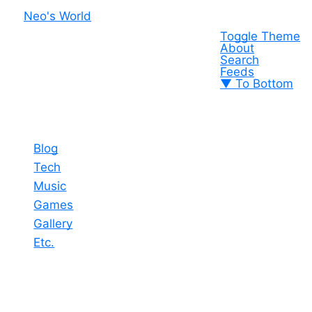
Neo's World
Toggle Theme
About
Search
Feeds
▼ To Bottom
Blog
Tech
Music
Games
Gallery
Etc.