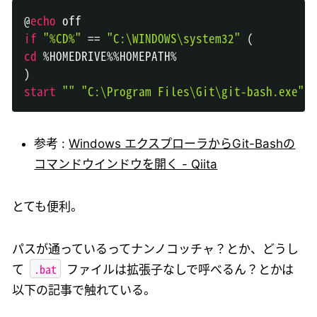
@
echo
 off
if
"%CD%"
 == 
"C:\WINDOWS\system32"
 (
cd
%HOMEDRIVE%
%HOMEPATH%
)
start
""
"C:\Program Files\Git\git-bash.exe"
参考 :
Windows エクスプローラからGit-Bashの
コマンドウインドウを開く - Qiita
とても便利。
パスが通っているってナンノコッチャ？とか、どうし
.bat
て
ファイルは拡張子なしで呼べるん？とかは
以下の記事で触れている。