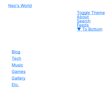
Neo's World
Toggle Theme
About
Search
Feeds
▼ To Bottom
Blog
Tech
Music
Games
Gallery
Etc.