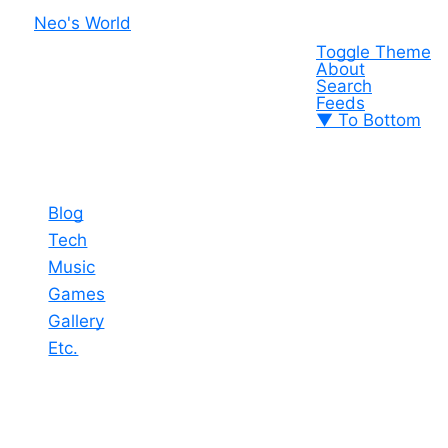
Neo's World
Toggle Theme
About
Search
Feeds
▼ To Bottom
Blog
Tech
Music
Games
Gallery
Etc.