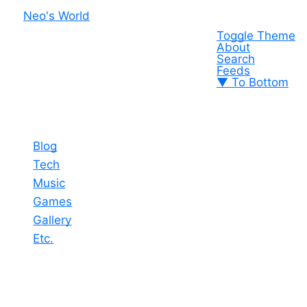
Neo's World
Toggle Theme
About
Search
Feeds
▼ To Bottom
Blog
Tech
Music
Games
Gallery
Etc.