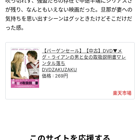
吹っ切れず、強盗たちの存在で中途半端にシリアスさ
が残り、なんともいえない映画だった。旦那が妻への
気持ちを思い出すシーンはグッときたけどそこだけだ
った感。
【バーゲンセール】【中古】DVD▼メ
グ・ライアンの男と女の取扱説明書▽レ
ンタル落ち
DVDZAKUZAKU
価格 : 269円
このサイトを応援する