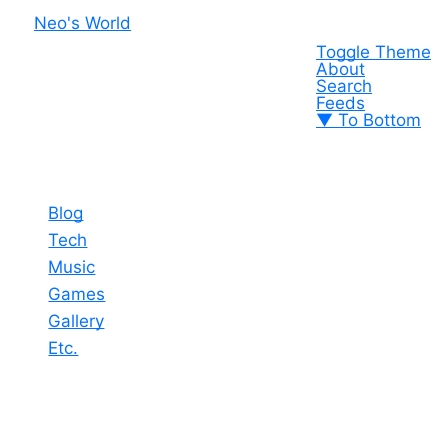
Neo's World
Toggle Theme
About
Search
Feeds
▼ To Bottom
Blog
Tech
Music
Games
Gallery
Etc.