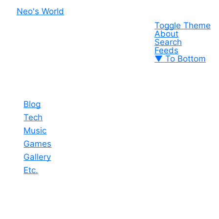
Neo's World
Toggle Theme
About
Search
Feeds
▼ To Bottom
Blog
Tech
Music
Games
Gallery
Etc.