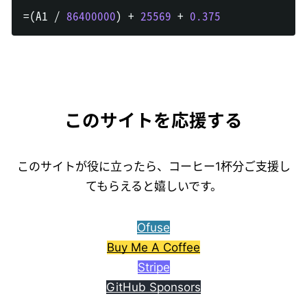
=
(
A1 
/
86400000
)
+
25569
+
0.375
このサイトを応援する
このサイトが役に立ったら、コーヒー1杯分ご支援し
てもらえると嬉しいです。
Ofuse
Buy Me A Coffee
Stripe
GitHub Sponsors