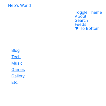
Neo's World
Toggle Theme
About
Search
Feeds
▼ To Bottom
Blog
Tech
Music
Games
Gallery
Etc.