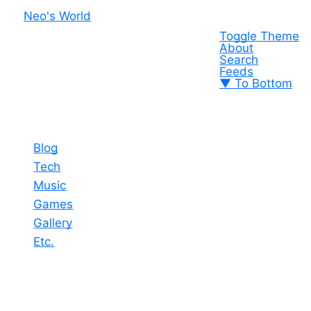
Neo's World
Toggle Theme
About
Search
Feeds
▼ To Bottom
Blog
Tech
Music
Games
Gallery
Etc.