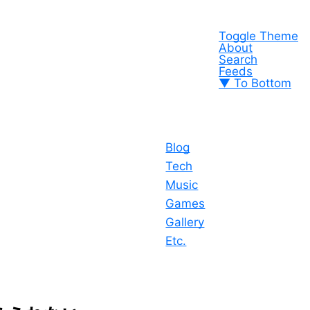
Toggle Theme
About
Search
Feeds
▼ To Bottom
Blog
Tech
Music
Games
Gallery
Etc.