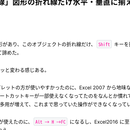
 : 折線」図形の折れ線だけ水平・垂直に
Shift
いう図形があり、このオブジェクトの折れ線だけ、
キーを
て諦めた。
がゴロッと変わる感じある。
ーパレットの方が使いやすかったのに、Excel 2007 から
のショートカットキーが一部使えなくなってたのをなんとか慣れて
ドバーの多用が増えて、これまで思っていた操作ができなくなって
Alt → H →FC
が使えたのに、
になるし、Excel2016 に