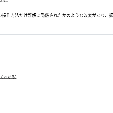
ねえ。
の操作方法だけ難解に隠蔽されたかのような改変があり、
 (よくわかる)