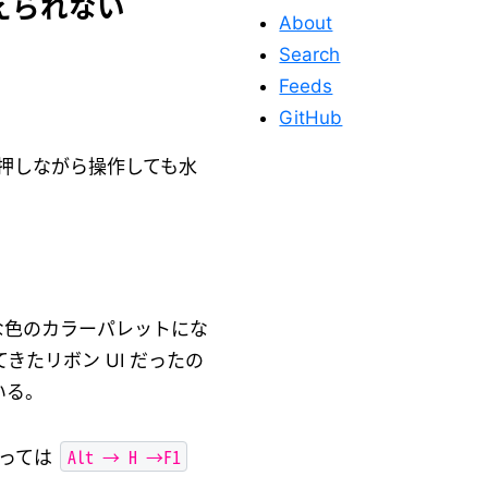
揃えられない
About
Search
Feeds
GitHub
押しながら操作しても水
地味な色のカラーパレットにな
このサイトを応
きたリボン UI だったの
援する
いる。
Alt → H →F1
至っては
このサイトが役に立った