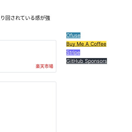
ら、コーヒー1杯分ご支援
してもらえると嬉しいで
す。
振り回されている感が強
Ofuse
Buy Me A Coffee
Stripe
GitHub Sponsors