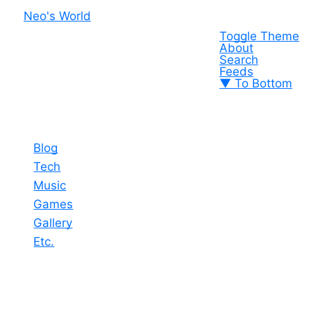
Neo's World
Toggle Theme
About
Search
Feeds
▼ To Bottom
Blog
Tech
Music
Games
Gallery
Etc.