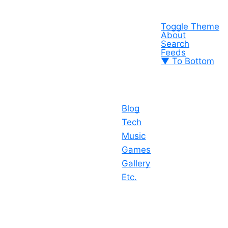
Toggle Theme
About
Search
Feeds
▼ To Bottom
Blog
Tech
Music
Games
Gallery
Etc.