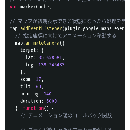
var
 markerCache
;
// マップが初期表示できる状態になったら処理を開
map
.
addEventListener
(
plugin
.
google
.
maps
.
event
.
// 指定座標に向けてアニメーション移動する
  map
.
animateCamera
(
{
    target
:
{
      lat
:
35.658581
,
      lng
:
139.745433
}
,
    zoom
:
17
,
    tilt
:
60
,
    bearing
:
140
,
    duration
:
5000
}
,
function
(
)
{
// アニメーション後のコールバック関数
// ズームが終わったらマーカーを付ける