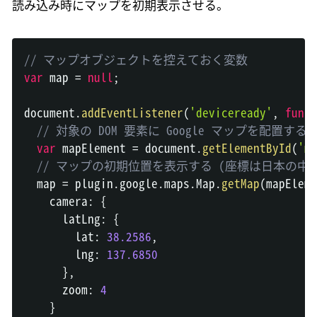
読み込み時にマップを初期表示させる。
// マップオブジェクトを控えておく変数
var
 map 
=
null
;
document
.
addEventListener
(
'deviceready'
,
funct
// 対象の DOM 要素に Google マップを配置する
var
 mapElement 
=
document
.
getElementById
(
'ma
// マップの初期位置を表示する (座標は日本の中
  map 
=
 plugin
.
google
.
maps
.
Map
.
getMap
(
mapEleme
    camera
:
{
      latLng
:
{
        lat
:
38.2586
,
        lng
:
137.6850
}
,
      zoom
:
4
}