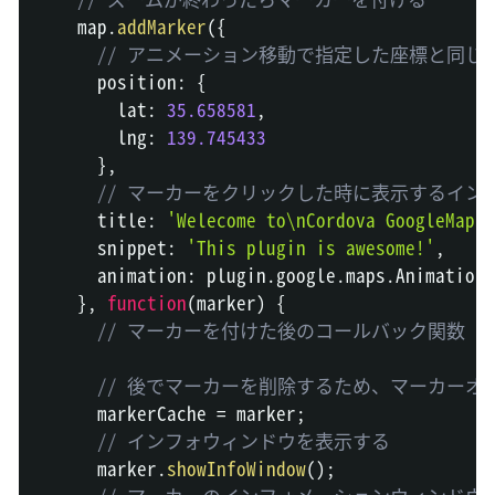
    map
.
addMarker
(
{
// アニメーション移動で指定した座標と同じ
      position
:
{
        lat
:
35.658581
,
        lng
:
139.745433
}
,
// マーカーをクリックした時に表示するイン
      title
:
'Welecome to\nCordova GoogleMaps 
      snippet
:
'This plugin is awesome!'
,
      animation
:
 plugin
.
google
.
maps
.
Animation
.
}
,
function
(
marker
)
{
// マーカーを付けた後のコールバック関数
// 後でマーカーを削除するため、マーカーオ
      markerCache 
=
 marker
;
// インフォウィンドウを表示する
      marker
.
showInfoWindow
(
)
;