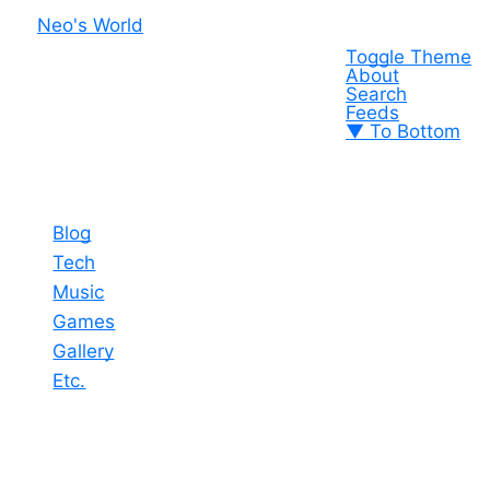
Neo's World
Toggle Theme
About
Search
Feeds
▼ To Bottom
Blog
Tech
Music
Games
Gallery
Etc.