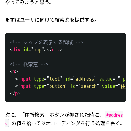
やってみようと思う。
まずはユーザに向けて検索窓を提供する。
<!-- マップを表示する領域 -->
<
div
id
=
"
map
"
>
</
div
>
<!-- 検索窓 -->
<
p
>
<
input
type
=
"
text
"
id
=
"
address
"
value
=
"
"
pla
<
input
type
=
"
button
"
id
=
"
search
"
value
=
"
住所
</
p
>
#addres
次に、「住所検索」ボタンが押された時に、
s
の値を拾ってジオコーディングを行う処理を書く。