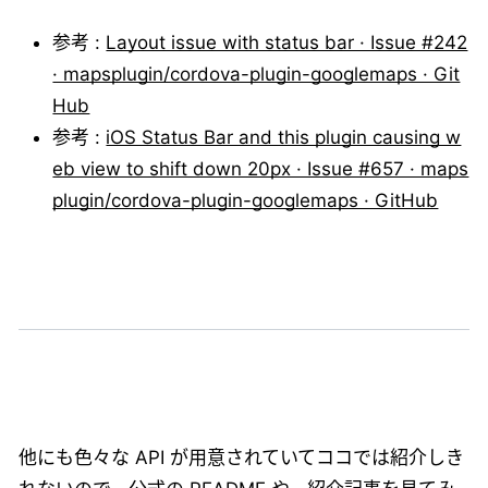
参考 :
Layout issue with status bar · Issue #242
· mapsplugin/cordova-plugin-googlemaps · Git
Hub
参考 :
iOS Status Bar and this plugin causing w
eb view to shift down 20px · Issue #657 · maps
plugin/cordova-plugin-googlemaps · GitHub
他にも色々な API が用意されていてココでは紹介しき