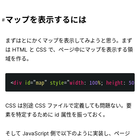
マップを表示するには
まずはとにかくマップを表示してみようと思う。まず
は HTML と CSS で、ページ中にマップを表示する領
域を作る。
<
div
id
=
"
map
"
style
="
width
:
100
%
;
height
:
500
p
CSS は別途 CSS ファイルで定義しても問題ない。要
素を特定するために id 属性を振っておく。
そして JavaScript 側で以下のように実装し、ページ