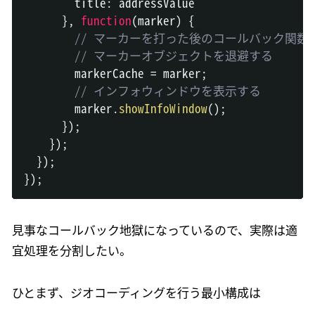
        title
:
 addressValue

}
,
function
(
marker
)
{
// マーカーを打った後のコールバック関数
// マーカーオブジェクトを退避する
        markerCache 
=
 marker
;
// インフォウィンドウを表示する
        marker
.
showInfoWindow
(
)
;
}
)
;
}
)
;
}
)
;
}
)
;
見事なコールバック地獄になっているので、実際は適
宜処理を分割したい。
ひとまず、ジオコーディングを行う最小構成は