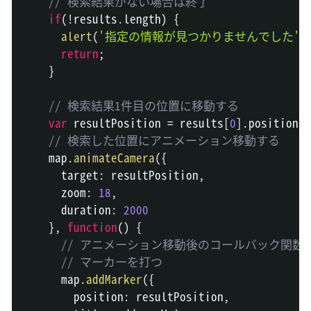
// 検索結果がない場合は終了
if
(
!
results
.
length
)
{
alert
(
'指定の情報が見つかりませんでした'
)
return
;
}
// 検索結果1件目の位置に移動する
var
 resultPosition 
=
 results
[
0
]
.
position
;
// 検索した位置にアニメーション移動する
    map
.
animateCamera
(
{
      target
:
 resultPosition
,
      zoom
:
18
,
      duration
:
2000
}
,
function
(
)
{
// アニメーション移動後のコールバック関数
// マーカーを打つ
      map
.
addMarker
(
{
        position
:
 resultPosition
,