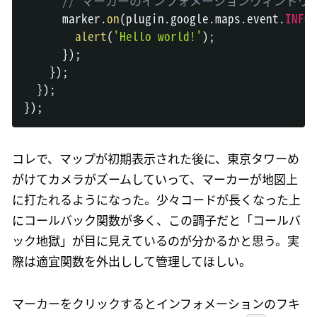
// マーカーのインフォメーションウィンド
      marker
.
on
(
plugin
.
google
.
maps
.
event
.
INFO_
alert
(
'Hello world!'
)
;
}
)
;
}
)
;
}
)
;
}
)
;
コレで、マップが初期表示された後に、東京タワーめ
がけてカメラがズームしていって、マーカーが地図上
に打たれるようになった。少々コードが長くなった上
にコールバック関数が多く、この調子だと「コールバ
ック地獄」が目に見えているのが分かるかと思う。実
際は適宜関数を外出しして管理してほしい。
マーカーをクリックするとインフォメーションのフキ