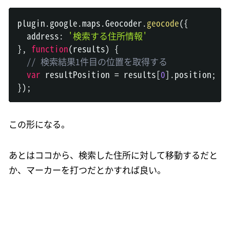
plugin
.
google
.
maps
.
Geocoder
.
geocode
(
{
  address
:
'検索する住所情報'
}
,
function
(
results
)
{
// 検索結果1件目の位置を取得する
var
 resultPosition 
=
 results
[
0
]
.
position
;
}
)
;
この形になる。
あとはココから、検索した住所に対して移動するだと
か、マーカーを打つだとかすれば良い。