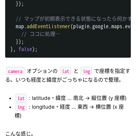
}
)
;
// マップが初期表示できる状態になったら何かす
  map
.
addEventListener
(
plugin
.
google
.
maps
.
even
// ココに処理…
}
)
;
}
,
false
)
;
camera
lat
lng
オプションの
と
で座標を指定す
る。いつも経度と緯度がごっちゃになるので整理。
lat
: latitude・緯度 … 南北 → 縦位置 (y 座標)
lng
: longitude・経度 … 東西 → 横位置 (x 座
標)
こんな感じ。