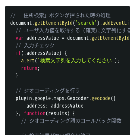
// 「住所検索」ボタンが押された時の処理
document
.
getElementById
(
'search'
)
.
addEventList
// ユーザ入力値を取得する (確実に文字列化する
var
 addressValue 
=
document
.
getElementById
(
'
// 入力チェック
if
(
!
addressValue
)
{
alert
(
'検索文字列を入力してください'
)
;
return
;
}
// ジオコーディングを行う
  plugin
.
google
.
maps
.
Geocoder
.
geocode
(
{
      address
:
 addressValue

}
,
function
(
results
)
{
// ジオコーディング語のコールバック関数