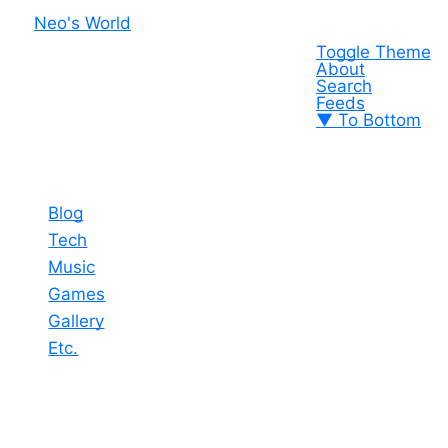
Neo's World
Toggle Theme
About
Search
Feeds
▼ To Bottom
Blog
Tech
Music
Games
Gallery
Etc.