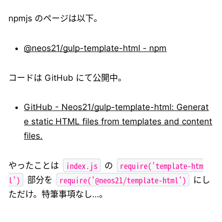
npmjs のページは以下。
@neos21/gulp-template-html - npm
コードは GitHub にて公開中。
GitHub - Neos21/gulp-template-html: Generat
e static HTML files from templates and content
files.
index.js
require('template-htm
やったことは
の
l')
require('@neos21/template-html')
部分を
にし
ただけ。特筆事項なし…。