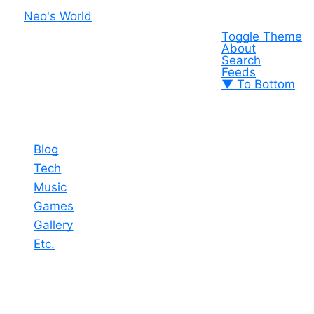
Neo's World
Toggle Theme
About
Search
Feeds
▼ To Bottom
Blog
Tech
Music
Games
Gallery
Etc.