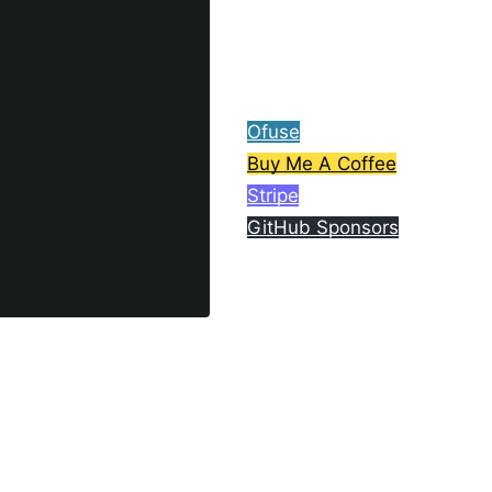
ら、コーヒー1杯分ご支援
してもらえると嬉しいで
す。
Ofuse
Buy Me A Coffee
Stripe
GitHub Sponsors