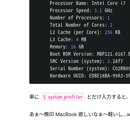
      Processor Name: Intel Core i7

      Processor Speed: 
3.1
 GHz

      Number of Processors: 
1
      Total Number of Cores: 
2
      L2 Cache 
(
per Core
)
: 
256
 KB

      L3 Cache: 
4
 MB

      Memory: 
16
 GB

      Boot ROM Version: MBP121.0167.B
      SMC Version 
(
system
)
: 
2
.28f7

      Serial Number 
(
system
)
: C02RN09
$ system_profiler
単に
とだけ入力すると
あぁ〜無印 MacBook 欲しいなぁ〜軽いし…