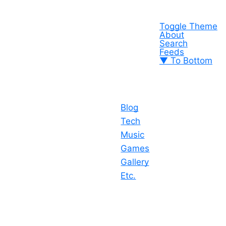
Toggle Theme
About
Search
Feeds
▼ To Bottom
Blog
Tech
Music
Games
Gallery
Etc.