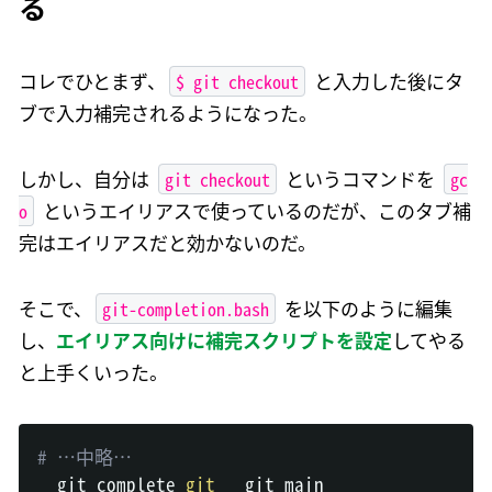
る
$ git checkout
コレでひとまず、
と入力した後にタ
ブで入力補完されるようになった。
git checkout
gc
しかし、自分は
というコマンドを
o
というエイリアスで使っているのだが、このタブ補
完はエイリアスだと効かないのだ。
git-completion.bash
そこで、
を以下のように編集
し、
エイリアス向けに補完スクリプトを設定
してやる
と上手くいった。
# …中略…
__git_complete 
git
 __git_main
