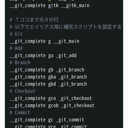
__git_complete gitk __gitk_main

# ↑ココまで元々の行
# 以下でエイリアス用に補完スクリプトを設定する
# Git
# Add
# Branch
__git_complete gb _git_branch

__git_complete gba _git_branch

# Checkout
__git_complete gco _git_checkout

# Commit
__git_complete gc _git_commit

__git_complete gce _git_commit
