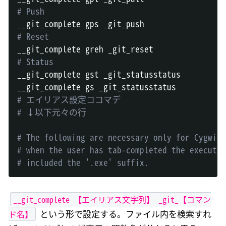
# Push
# Reset
# Status
__git_complete gst _git_statusstatus

# エイリアス設定ココマデ
# ↓以下元々の行
# The following are necessary only for Cygwin,
# when the user has tab-completed the executab
# included the '.exe' suffix.
__git_complete 【エイリアス文字列】 _git_【コマン
ド名】
という形で設定する。ファイル内を検索すれ