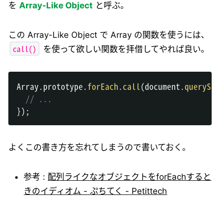
を
Array-Like Object
と呼ぶ。
この Array-Like Object で Array の関数を使うには、
call()
を使って欲しい関数を拝借してやれば良い。
Array
.
prototype
.
forEach
.
call
(
document
.
querySel
// ...
}
)
;
よくこの書き方を忘れてしまうので書いておく。
参考 :
配列ライクなオブジェクトをforEachすると
きのイディオム - ぷちてく - Petittech