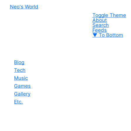
Neo's World
Toggle Theme
About
Search
Feeds
▼ To Bottom
Blog
Tech
Music
Games
Gallery
Etc.