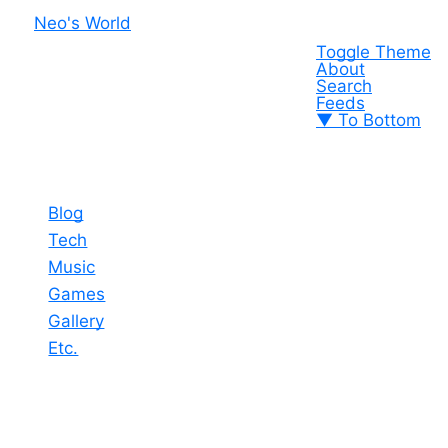
Neo's World
Toggle Theme
About
Search
Feeds
▼ To Bottom
Blog
Tech
Music
Games
Gallery
Etc.