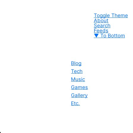
Toggle Theme
About
Search
Feeds
▼ To Bottom
Blog
Tech
Music
Games
Gallery
Etc.