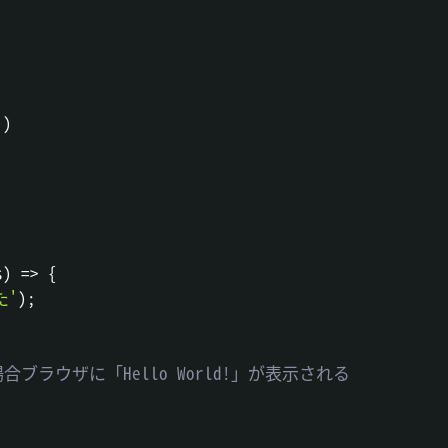
,
'
)
s
)
=>
{
た'
)
;
ブラウザに「Hello World!」が表示される