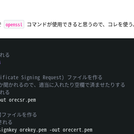
openssl
で
コマンドが使用できると思うので、コレを使う
される
4
icate Signing Request) ファイルを作る
とか聞かれるので、適当に入れたり空欄で済ませたりする
される
ut orecsr.pem

明書ファイルを作る
成される