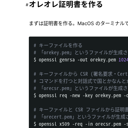
オレオレ証明書を作る
まずは証明書を作る。MacOS のターミナル
# キーファイルを作る
# 「orekey.pem」というファイルが生成
$ openssl genrsa -out orekey.pem 
102
# キーファイルから CSR (署名要求・Certif
# コマンドを打つと対話式で国とかなん
# 「orecsr.pem」というファイルが生成
$ openssl req -new -key orekey.pem -o
# キーファイルと CSR ファイルから証
# 「orecert.pem」というファイルが生