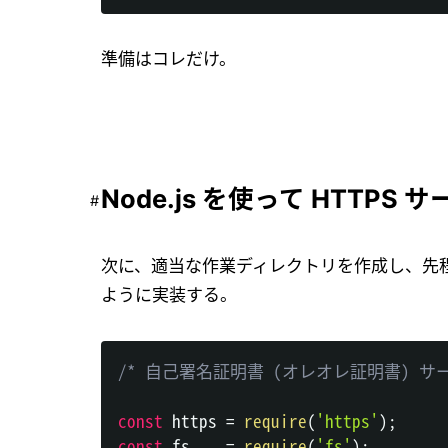
準備はコレだけ。
Node.js を使って HTTPS
次に、適当な作業ディレクトリを作成し、先
ように実装する。
/* 自己署名証明書 (オレオレ証明書) サ
const
 https 
=
require
(
'https'
)
;
const
 fs    
=
require
(
'fs'
)
;