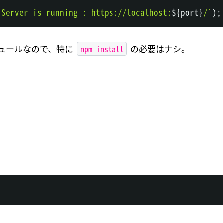
 Server is running : https://localhost:
${
port
}
/
`
)
;
npm install
モジュールなので、特に
の必要はナシ。