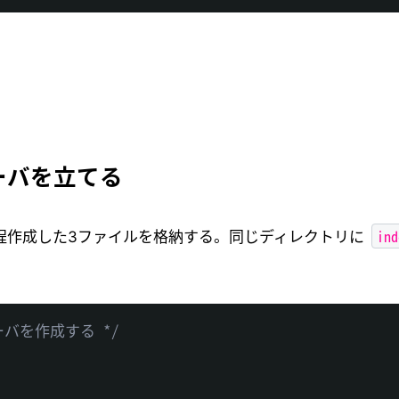
 サーバを立てる
ind
程作成した3ファイルを格納する。同じディレクトリに
ーバを作成する */