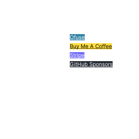
ら、コーヒー1杯分ご支援
してもらえると嬉しいで
す。
Ofuse
Buy Me A Coffee
Stripe
GitHub Sponsors