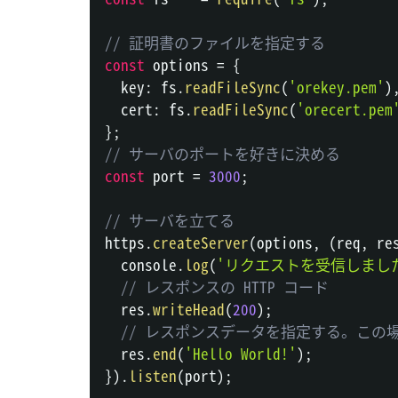
// 証明書のファイルを指定する
const
 options 
=
{
  key
:
 fs
.
readFileSync
(
'orekey.pem'
)
  cert
:
 fs
.
readFileSync
(
'orecert.pem
}
;
// サーバのポートを好きに決める
const
 port 
=
3000
;
// サーバを立てる
https
.
createServer
(
options
,
(
req
,
 re
console
.
log
(
'リクエストを受信しまし
// レスポンスの HTTP コード
  res
.
writeHead
(
200
)
;
// レスポンスデータを指定する。この場合
  res
.
end
(
'Hello World!'
)
;
}
)
.
listen
(
port
)
;