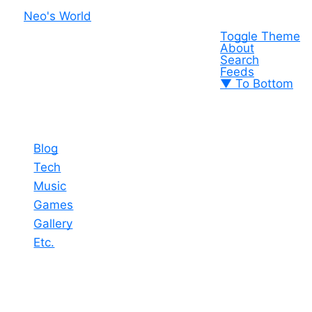
Neo's World
Toggle Theme
About
Search
Feeds
▼ To Bottom
Blog
Tech
Music
Games
Gallery
Etc.