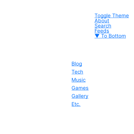
Toggle Theme
About
Search
Feeds
▼ To Bottom
Blog
Tech
Music
Games
Gallery
Etc.