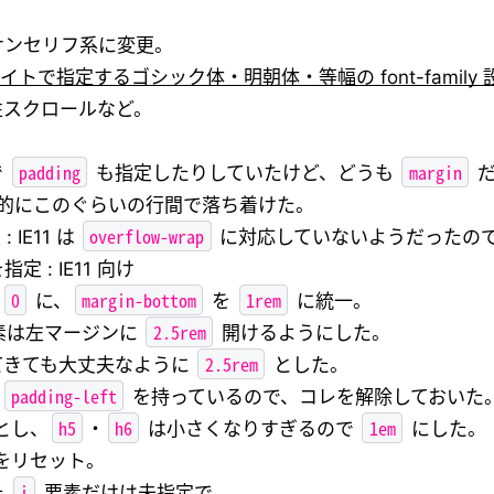
サンセリフ系に変更。
イトで指定するゴシック体・明朝体・等幅の font-family 
性スクロールなど。
padding
margin
で
も指定したりしていたけど、どうも
だ
個人的にこのぐらいの行間で落ち着けた。
overflow-wrap
: IE11 は
に対応していないようだったの
指定 : IE11 向け
0
margin-bottom
1rem
を
に、
を
に統一。
2.5rem
素は左マージンに
開けるようにした。
2.5rem
てきても大丈夫なように
とした。
padding-left
が
を持っているので、コレを解除しておいた
h5
h6
1em
とし、
・
は小さくなりすぎるので
にした。
をリセット。
i
た
要素だけは未指定で。