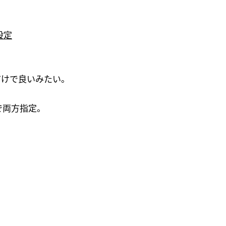
設定
けで良いみたい。
で両方指定。
。