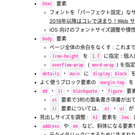
html
要素
フォントを「パーフェクト設定」な
2018年以降はコレで決まり！Web サ
iOS 向けのフォントサイズ調整や慣
body
要素
ページ全体の余白をなくす : これま
line-height
1.7
を
に指定 : 
overflow-wrap
word-wrap
(
) を指定 
details
main
display: block
・
に
を
margin-top
よく使うブロック要素の
dd
li
blockquote
figure
・
・
・
要
ol
要素で3桁の箇条書き項番が出
li
ol
ul
要素については、
・
h1
2em
見出しサイズを調整 :
要素を
address
em
や
など、斜体になる要素
元々イタリックにするために生まれ