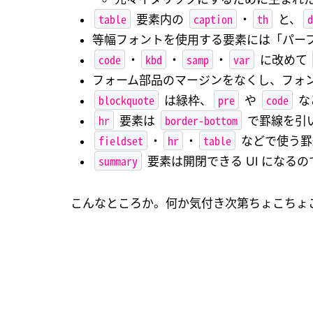
table
caption
th
d
要素内の
・
と、
等幅フォントを使用する要素には「パー
code
kbd
samp
var
・
・
・
に改めて
フォーム部品のマージンをなくし、フォ
blockquote
pre
code
は緑枠、
や
な
hr
border-bottom
要素は
で罫線を引
fieldset
hr
table
・
・
などで使う罫
summary
要素は開閉できる UI になる
こんなところか。何か気付き次第ちょこちょ