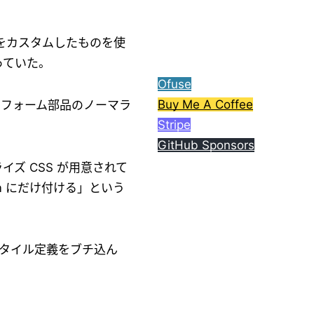
ら、コーヒー1杯分ご支援
してもらえると嬉しいで
す。
css をカスタムしたものを使
っていた。
Ofuse
Buy Me A Coffee
か、フォーム部品のノーマラ
Stripe
GitHub Sponsors
ライズ CSS が用意されて
tom にだけ付ける」という
るスタイル定義をブチ込ん