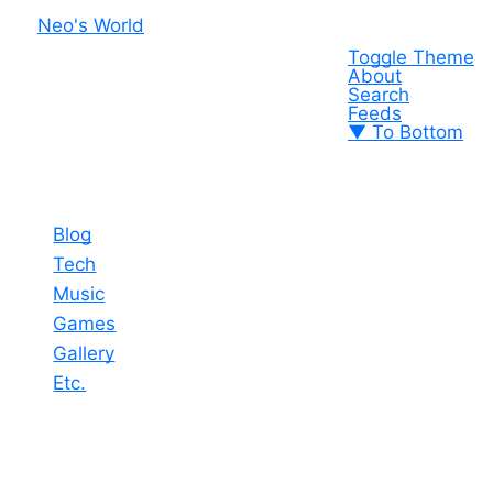
Neo's World
Toggle Theme
About
Search
Feeds
▼ To Bottom
Blog
Tech
Music
Games
Gallery
Etc.