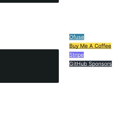
ら、コーヒー1杯分ご支援
してもらえると嬉しいで
す。
Ofuse
Buy Me A Coffee
Stripe
GitHub Sponsors