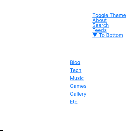
Toggle Theme
About
Search
Feeds
▼ To Bottom
Blog
Tech
Music
Games
Gallery
Etc.