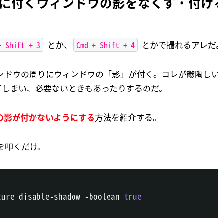
ャに付くウィンドウの影をなくす・付け
+ Shift + 3
Cmd + Shift + 4
とか、
とかで撮れるアレだ
ンドウの周りにウィンドウの「影」が付く。コレが鬱陶し
れてしまい、必要ないときもあったりするのだ。
の影が付かないようにする
方法を紹介する。
を叩くだけ。
ture disable-shadow -boolean 
true