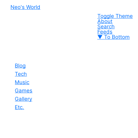
Neo's World
Toggle Theme
About
Search
Feeds
▼ To Bottom
Blog
Tech
Music
Games
Gallery
Etc.