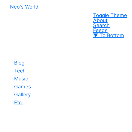
Neo's World
Toggle Theme
About
Search
Feeds
▼ To Bottom
Blog
Tech
Music
Games
Gallery
Etc.