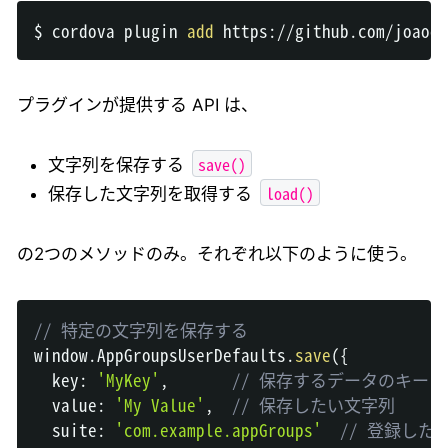
$ cordova plugin 
add
プラグインが提供する API は、
save()
文字列を保存する
load()
保存した文字列を取得する
の2つのメソッドのみ。それぞれ以下のように使う。
// 特定の文字列を保存する
window
.
AppGroupsUserDefaults
.
save
(
{
  key
:
'MyKey'
,
// 保存するデータのキー
  value
:
'My Value'
,
// 保存したい文字列
  suite
:
'com.example.appGroups'
// 登録した A