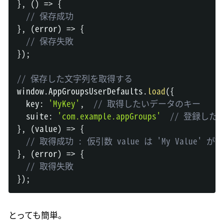
}
,
(
)
=>
{
// 保存成功
}
,
(
error
)
=>
{
// 保存失敗
}
)
;
// 保存した文字列を取得する
window
.
AppGroupsUserDefaults
.
load
(
{
  key
:
'MyKey'
,
// 取得したいデータのキー
  suite
:
'com.example.appGroups'
// 登録した A
}
,
(
value
)
=>
{
// 取得成功 : 仮引数 value は 'My Value'
}
,
(
error
)
=>
{
// 取得失敗
}
)
;
とっても簡単。