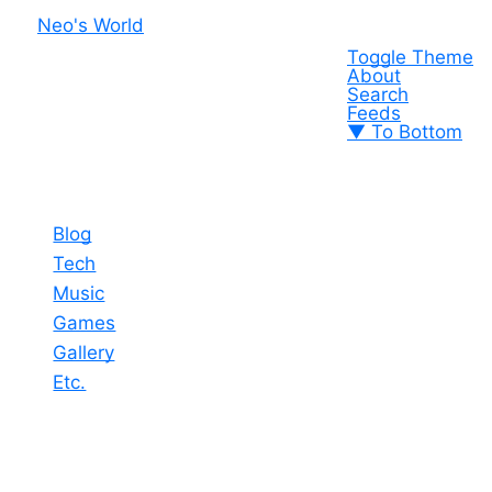
Neo's World
Toggle Theme
About
Search
Feeds
▼ To Bottom
Blog
Tech
Music
Games
Gallery
Etc.