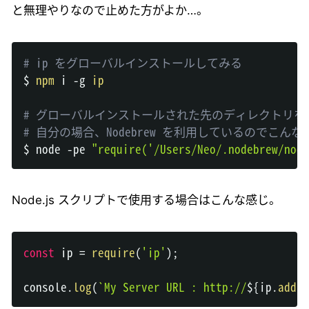
と無理やりなので止めた方がよか…。
# ip をグローバルインストールしてみる
$ 
npm
 i -g 
ip
# グローバルインストールされた先のディレクトリを
# 自分の場合、Nodebrew を利用しているのでこん
$ node -pe 
"require('/Users/Neo/.nodebrew/node
Node.js スクリプトで使用する場合はこんな感じ。
const
 ip 
=
require
(
'ip'
)
;
console
.
log
(
`
My Server URL : http://
${
ip
.
addre