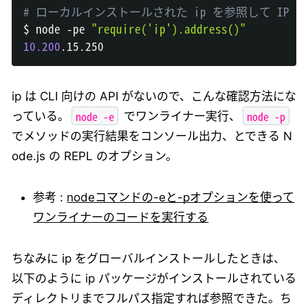
# ローカルインストールされた ip を参照して IP
$ node -pe 
"require('ip').address()"
10.200
ip は CLI 向けの API がないので、こんな確認方法にな
node -e
node -p
っている。
でワンライナー実行、
でメソッドの実行結果をコンソール出力、とできる N
ode.js の REPL のオプション。
参考 :
nodeコマンドの-eと-pオプションを使って
ワンライナーのコードを実行する
ちなみに ip をグローバルインストールしたときは、
以下のように ip パッケージがインストールされている
ディレクトリまでフルパス指定すれば参照できた。ち