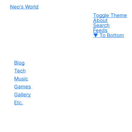
Neo's World
Toggle Theme
About
Search
Feeds
▼ To Bottom
Blog
Tech
Music
Games
Gallery
Etc.