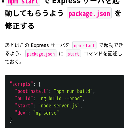
npm start
で Express サーバを起
package.json
動してもらうよう
を
修正する
npm start
あとはこの Express サーバを
で起動でき
package.json
start
るよう、
に
コマンドを記述し
ておく。
"scripts"
:
{
"postinstall"
:
"npm run build"
,
"build"
:
"ng build --prod"
,
"start"
:
"node server.js"
,
"dev"
:
"ng serve"
}