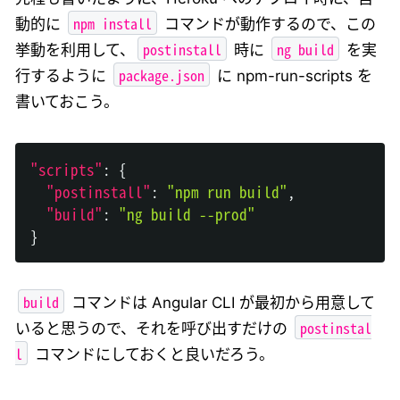
npm install
動的に
コマンドが動作するので、この
postinstall
ng build
挙動を利用して、
時に
を実
package.json
行するように
に npm-run-scripts を
書いておこう。
"scripts"
:
{
"postinstall"
:
"npm run build"
,
"build"
:
"ng build --prod"
}
build
コマンドは Angular CLI が最初から用意して
postinstal
いると思うので、それを呼び出すだけの
l
コマンドにしておくと良いだろう。