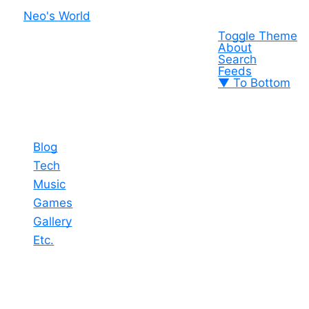
Neo's World
Toggle Theme
About
Search
Feeds
▼ To Bottom
Blog
Tech
Music
Games
Gallery
Etc.