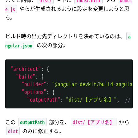
までと同様、
直下に
やら
e.js
やらが生成されるように設定を変更しようと思
う。
a
ビルド時の出力先ディレクトリを決めているのは、
ngular.json
の次の部分。
"architect"
:
{
"build"
:
{
"builder"
:
"@angular-devkit/build-angular
"options"
:
{
"outputPath"
:
"dist/【アプリ名】"
,
// 
outputPath
dist/【アプリ名】
この
部分を、
から
dist
のみに修正する。