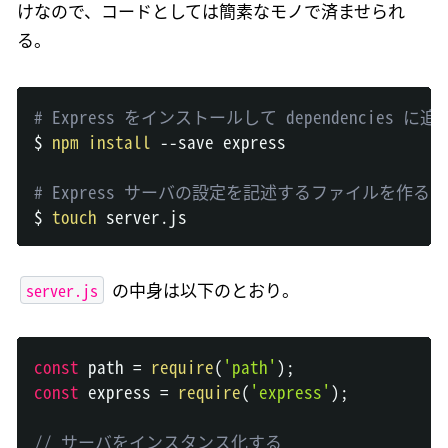
けなので、コードとしては簡素なモノで済ませられ
る。
# Express をインストールして dependencies に
$ 
npm
install
 --save express

# Express サーバの設定を記述するファイルを作る
$ 
touch
server.js
の中身は以下のとおり。
const
 path 
=
require
(
'path'
)
;
const
 express 
=
require
(
'express'
)
;
// サーバをインスタンス化する