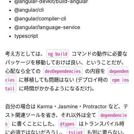
@angular-devkit/build-angular
@angular/cli
@angular/compiler-cli
@angular/language-service
typescript
ng build
考え方としては、
コマンドの動作に必要な
パッケージを移動しておけば良い、ということだが、
devDependencies
dependen
心配なら全ての
の内容を
cies
npm ins
に移植しても問題はない (デプロイ時の
tall
に時間がかかるようになるだけ)。
自分の場合は Karma・Jasmine・Protractor など、テ
dependencie
スト関連ツールを省き、それ以外は全て
s
@types
に書くことにした。
はトランスパイル時
tslint
に必須ではないだろうし、
も別に要らない、