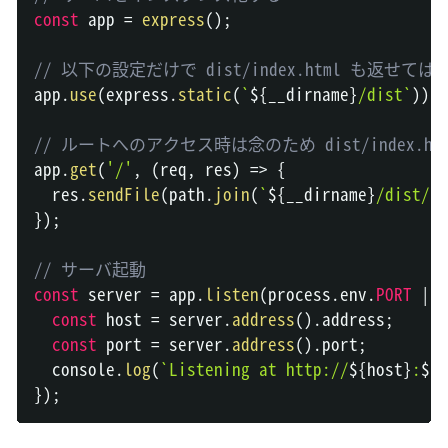
const
 app 
=
express
(
)
;
// 以下の設定だけで dist/index.html も返せては
app
.
use
(
express
.
static
(
`
${
__dirname
}
/dist
`
)
)
;
// ルートへのアクセス時は念のため dist/index.
app
.
get
(
'/'
,
(
req
,
 res
)
=>
{
  res
.
sendFile
(
path
.
join
(
`
${
__dirname
}
/dist/in
}
)
;
// サーバ起動
const
 server 
=
 app
.
listen
(
process
.
env
.
PORT
||
const
 host 
=
 server
.
address
(
)
.
address
;
const
 port 
=
 server
.
address
(
)
.
port
;
console
.
log
(
`
Listening at http://
${
host
}
:
${
p
}
)
;