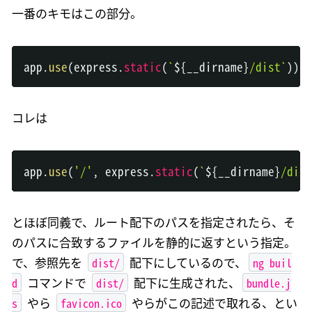
一番のキモはこの部分。
app
.
use
(
express
.
static
(
`
${
__dirname
}
/dist
`
)
)
;
コレは
app
.
use
(
'/'
,
 express
.
static
(
`
${
__dirname
}
/dist
とほぼ同義で、ルート配下のパスを指定されたら、そ
のパスに合致するファイルを静的に返すという指定。
dist/
ng buil
で、参照先を
配下にしているので、
d
dist/
bundle.j
コマンドで
配下に生成された、
s
favicon.ico
やら
やらがこの記述で取れる、とい