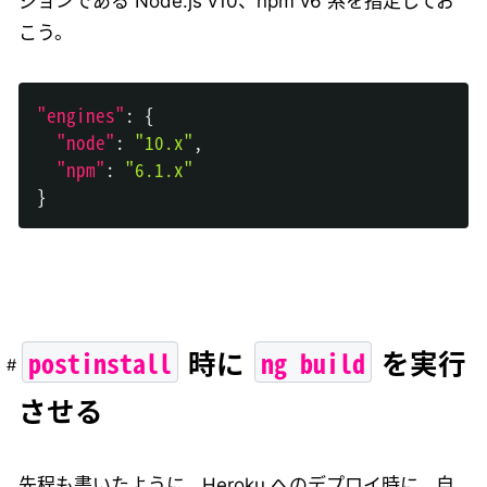
ジョンである Node.js v10、npm v6 系を指定してお
こう。
"engines"
:
{
"node"
:
"10.x"
,
"npm"
:
"6.1.x"
}
postinstall
ng build
時に
を実行
させる
先程も書いたように、Heroku へのデプロイ時に、自