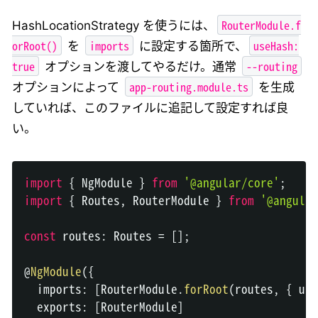
RouterModule.f
HashLocationStrategy を使うには、
orRoot()
imports
useHash:
を
に設定する箇所で、
true
--routing
オプションを渡してやるだけ。通常
app-routing.module.ts
オプションによって
を生成
していれば、このファイルに追記して設定すれば良
い。
import
{
NgModule
}
from
'@angular/core'
;
import
{
Routes
,
RouterModule
}
from
'@angular
const
 routes
:
Routes
=
[
]
;
@
NgModule
(
{
  imports
:
[
RouterModule
.
forRoot
(
routes
,
{
 use
  exports
:
[
RouterModule
]