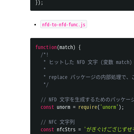
}
)
;
nfd-to-nfd-func.js
function
(
match
)
{
/*!

   * ヒットした NFD 文字 (変数 matc
   * 

   * replace パッケージの内部処理
   */
// NFD 文字を生成するためのパッケー
const
 unorm 
=
require
(
'unorm'
)
;
// NFC 文字列
const
 nfcStrs 
=
'がぎぐげござじずぜ