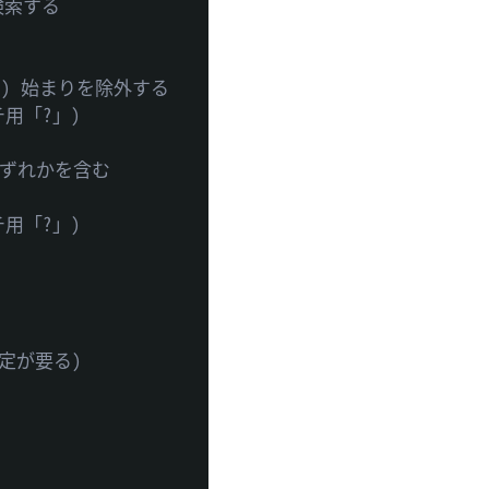
検索する
ンク) 始まりを除外する
チ用「?」)
のいずれかを含む
チ用「?」)
指定が要る)