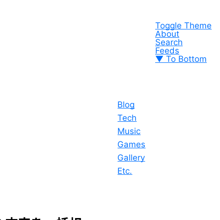
Toggle Theme
About
Search
Feeds
▼ To Bottom
Blog
Tech
Music
Games
Gallery
Etc.