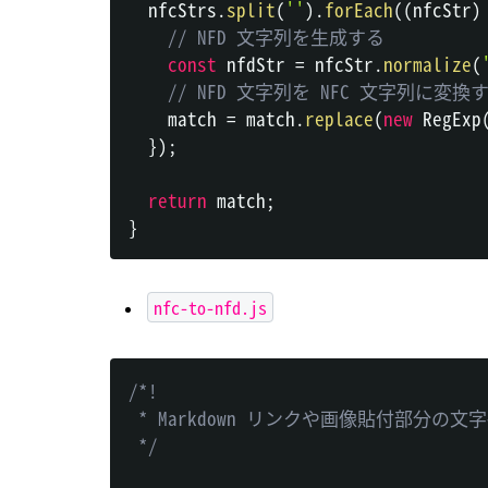
  nfcStrs
.
split
(
''
)
.
forEach
(
(
nfcStr
)
// NFD 文字列を生成する
const
 nfdStr 
=
 nfcStr
.
normalize
(
// NFD 文字列を NFC 文字列に変換
    match 
=
 match
.
replace
(
new
RegExp
}
)
;
return
 match
;
}
nfc-to-nfd.js
/*!

 * Markdown リンクや画像貼付部分の文
 */