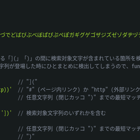
ぢづでどばびぶべぼぱぴぷぺぽガギグゲゴザジズゼゾダヂヅ
登場する「](」「)」の間に検索対象文字が含まれている箇所を
字列が登場した時にひとまとめに検出してしまうので、func
// "]("
tp))'
// "#" (ページ内リンク) か "http" (外部リ
// 任意文字列 (閉じカッコ ")" までの最短マッ
'])'
// 検索対象文字列のいずれかを含む
// 任意文字列 (閉じカッコ ")" までの最短マッ
// ")"