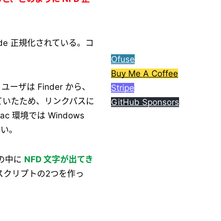
ら、コーヒー1杯分ご支援
してもらえると嬉しいで
す。
de 正規化されている。コ
Ofuse
Buy Me A Coffee
ーザは Finder から、
Stripe
いていたため、リンクパスに
GitHub Sponsors
環境では Windows
ない。
その中に
NFD 文字が出てき
s スクリプトの2つを作っ