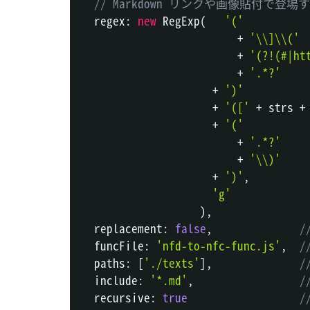
// Markdown リンクや画像貼付で
  regex
:
new
RegExp
(
'('
+
'\\]\\('
+
'(?!(#|ht
+
'.*?'
+
')'
+
'(['
+
 strs 
+
+
'('
+
'.*?'
+
'\\)'
+
')'
,
'g'
)
,
  replacement
:
false
,
/
  funcFile
:
'nfd-to-nfc-func.js'
,
  paths
:
[
'./texts'
]
,
  include
:
'*.md'
,
  recursive
:
true