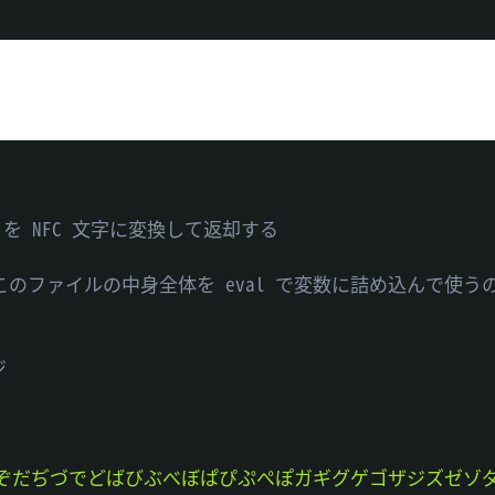
h) を NFC 文字に変換して返却する

で、このファイルの中身全体を eval で変数に詰め込んで使うの
ジ
ぞだぢづでどばびぶべぼぱぴぷぺぽガギグゲゴザジズゼゾ