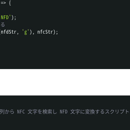
=>
{
'NFD'
)
;
する
(
nfdStr
,
'g'
)
,
 nfcStr
)
;
字列から NFC 文字を検索し NFD 文字に変換するスクリプト
