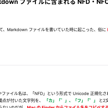
down ファイルに含まれる NFD・NF
じって、Markdown ファイルを書いていた時に起こった、俗に
リ名やファイル名は、「NFD」という形式で Unicode 正規
濁点が付いた文字列を、
「カ」「゛」、「フ」「゜」
と2
らないのだが、
Mac の Finder からファイル名をコピペす