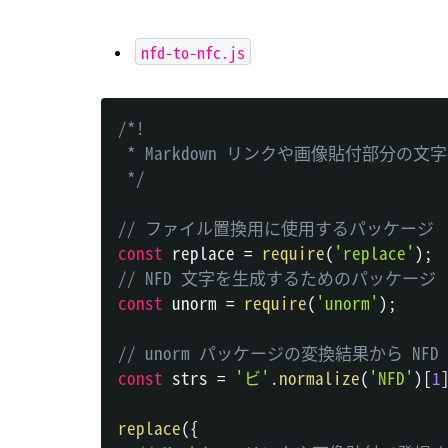
nfd-to-nfc.js
/*!

 * Markdown リンクや画像貼付部分の文
 */
// ファイル置換用に使用するパッケージ
const
 replace 
=
require
(
'replace'
)
;
// NFD 文字を生成するためのパッケージ
const
 unorm 
=
require
(
'unorm'
)
;
// unorm パッケージの変換結果から 
const
 strs 
=
'ビ'
.
normalize
(
'NFD'
)
[
1
replace
(
{