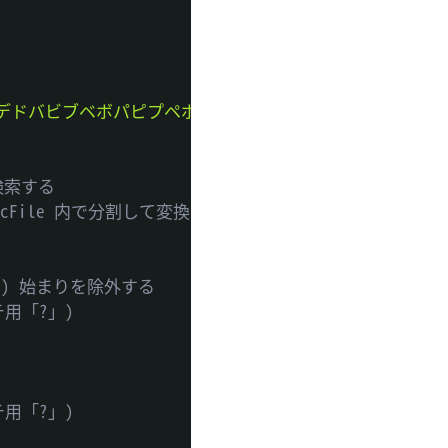
デドバビブベボパピプペポヴ'
;
検索する
File 内で分割して変換している
ンク) 始まりを除外する
チ用「?」)
チ用「?」)