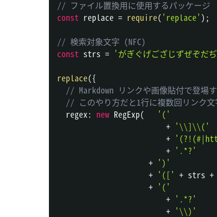
// ファイル置換用に使用するパッケージ
const
 replace 
=
require
(
'replace'
)
;
// 検索対象文字 (NFC)
const
 strs 
=
'がぎぐげござじずぜぞだ
replace
(
{
// Markdown リンクや画像貼付で
// このやり方だと1行に複数回リンク文
  regex
:
new
RegExp
(
'('
+
'\\]\\('
+
'(?!(#|ht
+
'.*?'
+
')'
+
'(['
+
 strs 
+
+
'('
+
'.*?'
+
'\\)'