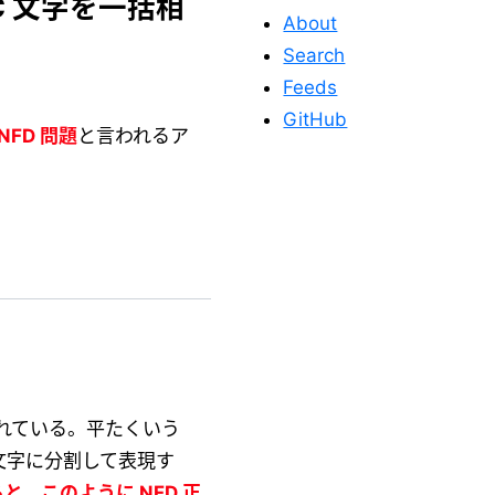
C 文字を一括相
About
Search
Feeds
GitHub
NFD 問題
と言われるア
このサイトを応
援する
化されている。平たくいう
文字に分割して表現す
このサイトが役に立った
ると、このように NFD 正