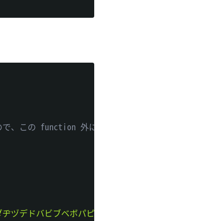
で、この function 外にコードを記述してはならない

ダヂヅデドバビブベボパピプペポヴ'
;