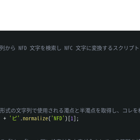
字列から NFD 文字を検索し NFC 文字に変換するスクリプト

NFD 形式の文字列で使用される濁点と半濁点を取得し、コレ
]
+
'ピ'
.
normalize
(
'NFD'
)
[
1
]
;