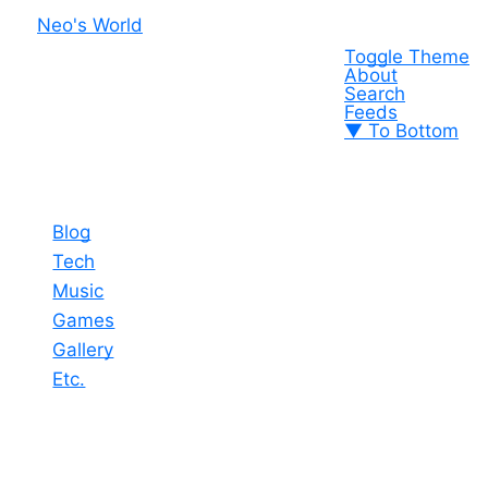
Neo's World
Toggle Theme
About
Search
Feeds
▼ To Bottom
Blog
Tech
Music
Games
Gallery
Etc.