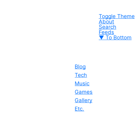
Toggle Theme
About
Search
Feeds
▼ To Bottom
Blog
Tech
Music
Games
Gallery
Etc.