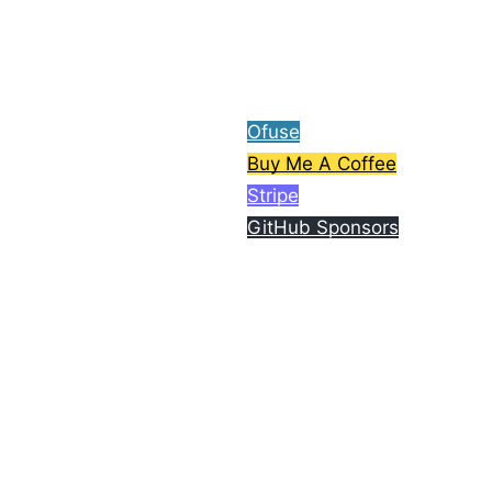
ら、コーヒー1杯分ご支援
してもらえると嬉しいで
す。
Ofuse
Buy Me A Coffee
Stripe
GitHub Sponsors