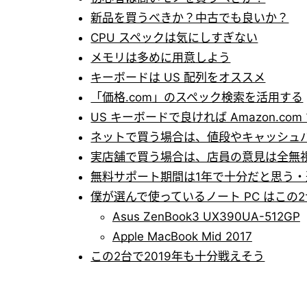
新品を買うべきか？中古でも良いか？
CPU スペックは気にしすぎない
メモリは多めに用意しよう
キーボードは US 配列をオススメ
「価格.com」のスペック検索を活用する
US キーボードで良ければ Amazon.co
ネットで買う場合は、値段やキャッシュ
実店舗で買う場合は、店員の意見は全無
無料サポート期間は1年で十分だと思う
僕が選んで使っているノート PC はこの2
Asus ZenBook3 UX390UA-512GP
Apple MacBook Mid 2017
この2台で2019年も十分戦えそう