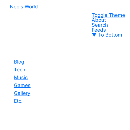
Neo's World
Toggle Theme
About
Search
Feeds
▼ To Bottom
Blog
Tech
Music
Games
Gallery
Etc.