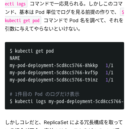
ectl logs
コマンドで一応見られる。しかしこのコマ
$
ンド、基本は Pod 単位でログを見る前提の作りで、
kubectl get pod
コマンドで Pod 名を調べて、それを
引数に与えてやらないといけない。
$ kubectl get pod

NAME                                        RE
my-pod-deployment-5cd8cc5766-8hkkp   
1
/1     R
my-pod-deployment-5cd8cc5766-kvf5p   
1
/1     R
my-pod-deployment-5cd8cc5766-t9lnz   
1
/1     R
# 1件目の Pod のログだけ表示
しかしコレだと、ReplicaSet による冗長構成を取って