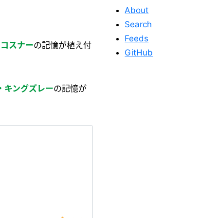
About
Search
Feeds
・コスナー
の記憶が植え付
GitHub
・キングズレー
の記憶が
このサイトを応
援する
このサイトが役に立った