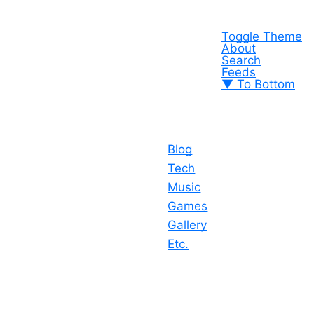
Toggle Theme
About
Search
Feeds
▼ To Bottom
Blog
Tech
Music
Games
Gallery
Etc.