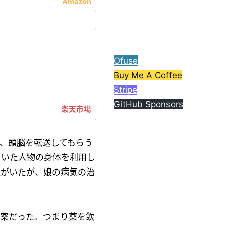
ら、コーヒー1杯分ご支援
してもらえると嬉しいで
す。
Ofuse
Buy Me A Coffee
Stripe
GitHub Sponsors
、頭脳を転送してもらう
ていた人物の身体を利用し
娘がいたが、娘の病気の治
の薬だった。つまり薬を飲