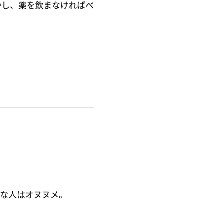
かし、薬を飲まなければベ
きな人はオヌヌメ。