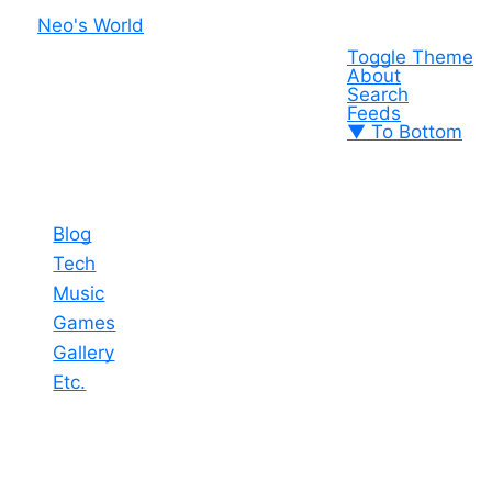
Neo's World
Toggle Theme
About
Search
Feeds
▼ To Bottom
Blog
Tech
Music
Games
Gallery
Etc.