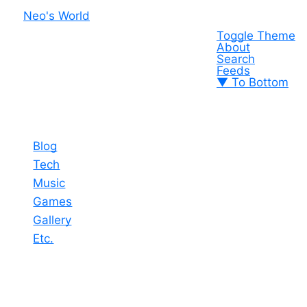
Neo's World
Toggle Theme
About
Search
Feeds
▼ To Bottom
Blog
Tech
Music
Games
Gallery
Etc.