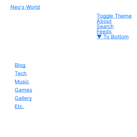
Neo's World
Toggle Theme
About
Search
Feeds
▼ To Bottom
Blog
Tech
Music
Games
Gallery
Etc.