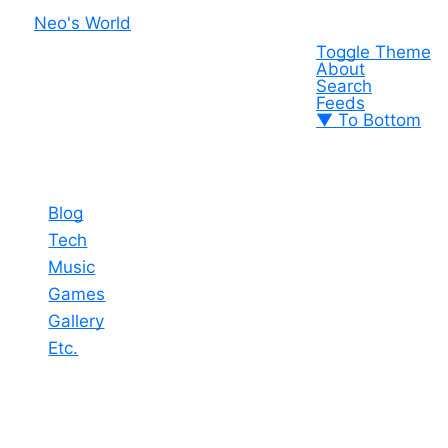
Neo's World
Toggle Theme
About
Search
Feeds
▼ To Bottom
Blog
Tech
Music
Games
Gallery
Etc.