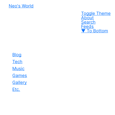
Neo's World
Toggle Theme
About
Search
Feeds
▼ To Bottom
Blog
Tech
Music
Games
Gallery
Etc.