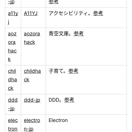
-jp
参考
a11y
A11YJ
アクセシビリティ。
参考
j
aoz
aozora
青空文庫。
参考
ora
hack
hac
k
chil
childha
子育て。
参考
dha
ck
ck
ddd
ddd-jp
DDD。
参考
-jp
elec
electro
Electron
tron
n-jp