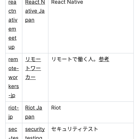
rea
React N
React Native
ctn
ative Ja
ativ
pan
em
eet
up
rem
リモー
リモートで働く人。
参考
ote-
トワー
wor
カー
kers
-jp
riot-
Riot Ja
Riot
jp
pan
sec
security
セキュリティテスト
-tes
testing