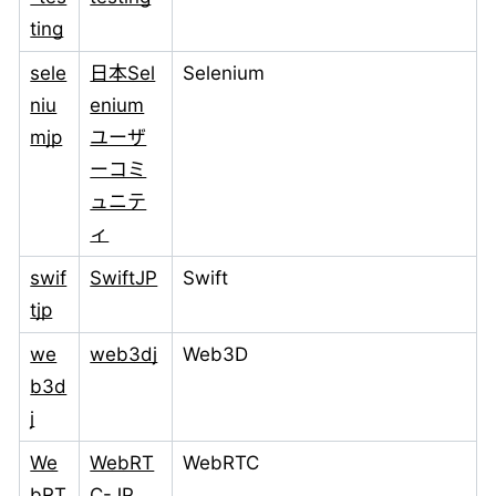
ting
sele
日本Sel
Selenium
niu
enium
mjp
ユーザ
ーコミ
ュニテ
ィ
swif
SwiftJP
Swift
tjp
we
web3dj
Web3D
b3d
j
We
WebRT
WebRTC
bRT
C-JP