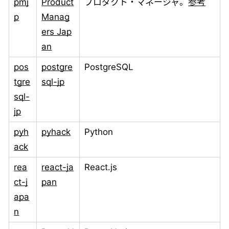
pmj
Product
プロダクト・マネージャ。
参考
p
Manag
ers Jap
an
pos
postgre
PostgreSQL
tgre
sql-jp
sql-
jp
pyh
pyhack
Python
ack
rea
react-ja
React.js
ct-j
pan
apa
n