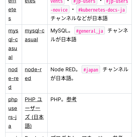
vents
#jp-users
#jp-users
ern
etes
・
・
-novice
#kubernetes-docs-ja
ete
・
s
チャンネルなどが日本語
#general_ja
mys
mysql-c
MySQL。
チャンネ
ql-c
asual
ルが日本語
asu
al
#japan
nod
node-r
Node RED。
チャンネル
e-re
ed
が日本語。
d
php
PHP ユ
PHP。
参考
use
ーザー
rs-j
ズ (日本
a
語)