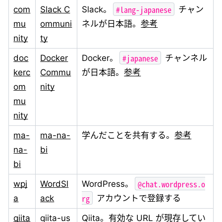
#lang-japanese
com
Slack C
Slack。
チャン
mu
ommuni
ネルが日本語。
参考
nity
ty
#japanese
doc
Docker
Docker。
チャンネル
kerc
Commu
が日本語。
参考
om
nity
mu
nity
ma-
ma-na-
学んだことを共有する。
参考
na-
bi
bi
@chat.wordpress.o
wpj
WordSl
WordPress。
rg
a
ack
アカウントで登録する
qiita
qiita-us
Qiita。有効な URL が現存してい