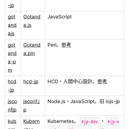
-jp
got
Gotand
JavaScript
and
a.js
ajs
got
Gotand
Perl。
参考
and
a.pm
a-p
m
hcd
hcd-jp
HCD・人間中心設計。
参考
-jp
jsco
jsconf.j
Node.js・JavaScript。旧 iojs-jp
nfjp
p
#jp-dev
#jp-e
kub
Kubern
Kubernetes。
・