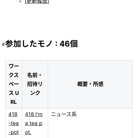
(更新履歴)
参加したモノ : 46個
ワー
クス
名前・
ペー
招待リ
概要・所感
ス U
ンク
RL
418
418 I'm
ニュース系
-tea
a tea p
-pot
ot.