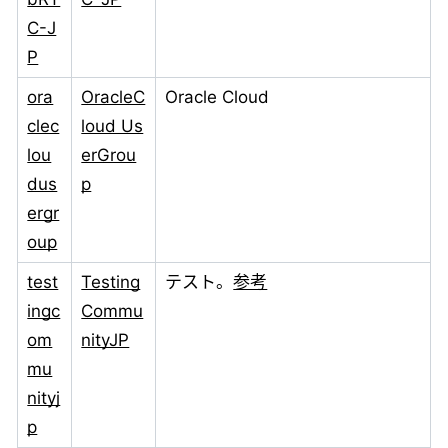
C-J
P
ora
OracleC
Oracle Cloud
clec
loud Us
lou
erGrou
dus
p
ergr
oup
test
Testing
テスト。
参考
ingc
Commu
om
nityJP
mu
nityj
p