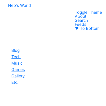
Neo's World
Toggle Theme
About
Search
Feeds
▼ To Bottom
Blog
Tech
Music
Games
Gallery
Etc.