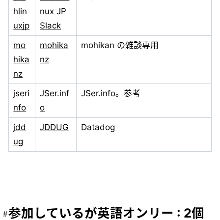
hlin
nux JP
uxjp
Slack
mo
mohika
mohikan の雑談専用
hika
nz
nz
jseri
JSer.inf
JSer.info。
参考
nfo
o
jdd
JDDUG
Datadog
ug
参加しているが英語オンリー : 2個