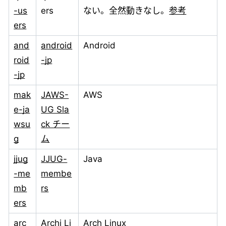
-us
ers
ない。全然動きなし。
参考
ers
and
android
Android
roid
-jp
-jp
mak
JAWS-
AWS
e-ja
UG Sla
wsu
ck チー
g
ム
jjug
JJUG-
Java
-me
membe
mb
rs
ers
arc
Archi Li
Arch Linux