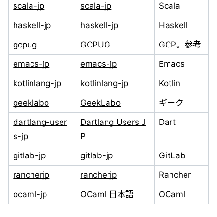
scala-jp
scala-jp
Scala
haskell-jp
haskell-jp
Haskell
gcpug
GCPUG
GCP。
参考
emacs-jp
emacs-jp
Emacs
kotlinlang-jp
kotlinlang-jp
Kotlin
geeklabo
GeekLabo
ギーク
dartlang-user
Dartlang Users J
Dart
s-jp
P
gitlab-jp
gitlab-jp
GitLab
rancherjp
rancherjp
Rancher
ocaml-jp
OCaml 日本語
OCaml