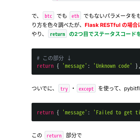
btc
eth
で、
でも
でもないパラメータをも
り方を色々調べたが、
Flask RESTful の場
return
やり、
の2つ目でステータスコード
# この部分 ↓
return
{
'message'
:
'Unknown code'
}
try
except
ついでに、
・
を使って、pybit
return
{
'message'
:
'Failed to get t
return
この
部分で