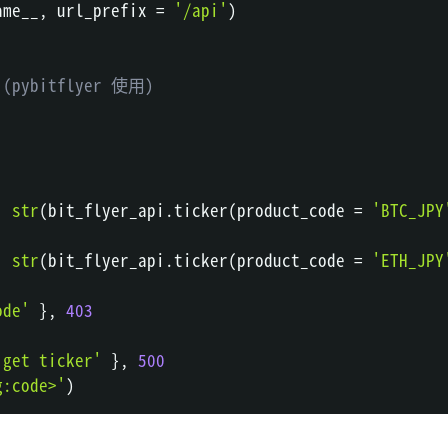
ame__
,
 url_prefix 
=
'/api'
)
bitflyer 使用)
:
str
(
bit_flyer_api
.
ticker
(
product_code 
=
'BTC_JPY
:
str
(
bit_flyer_api
.
ticker
(
product_code 
=
'ETH_JPY
ode'
}
,
403
 get ticker'
}
,
500
g:code>'
)