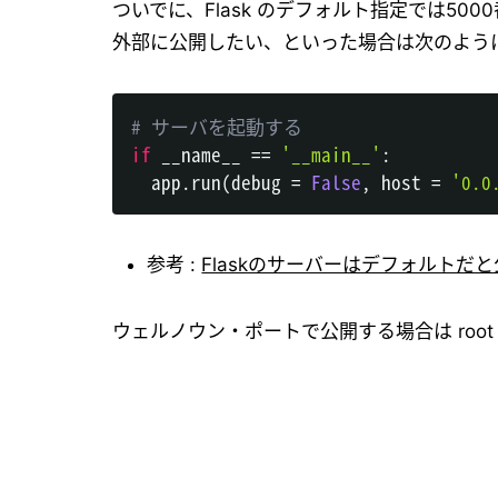
ついでに、Flask のデフォルト指定では5
外部に公開したい、といった場合は次のよう
# サーバを起動する
if
 __name__ 
==
'__main__'
:
  app
.
run
(
debug 
=
False
,
 host 
=
'0.0
参考 :
Flaskのサーバーはデフォルトだと公開
ウェルノウン・ポートで公開する場合は roo