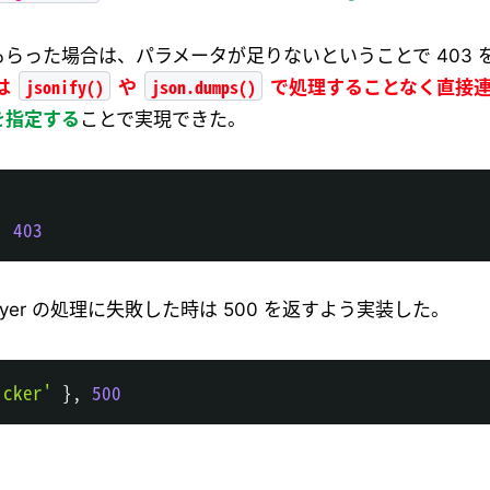
らった場合は、パラメータが足りないということで 403 
jsonify()
json.dumps()
合は
や
で処理することなく直接
を指定する
ことで実現できた。
,
403
flyer の処理に失敗した時は 500 を返すよう実装した。
icker'
}
,
500