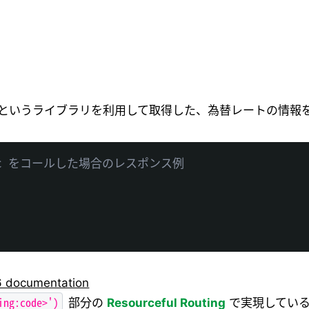
flyer というライブラリを利用して取得した、為替レートの情
rate/btc をコールした場合のレスポンス例
.6 documentation
ing:code>')
部分の
Resourceful Routing
で実現してい