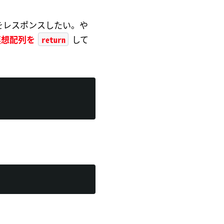
をレスポンスしたい。や
return
連想配列を
して