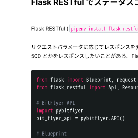
Flask RESTful でス
pipenv install flask_restfu
Flask RESTful (
リクエストパラメータに応じてレスポンスを変
500 とかをレスポンスしたいことがある。Fla
from
 flask 
import
 Blueprint
,
from
 flask_restful 
import
 Api
,
 Resour
# BitFlyer API
import
 pybitflyer

bit_flyer_api 
=
 pybitflyer
.
API
(
)
# Blueprint