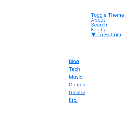
Toggle Theme
About
Search
Feeds
▼ To Bottom
Blog
Tech
Music
Games
Gallery
Etc.