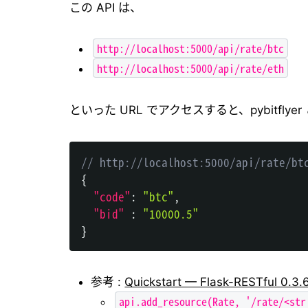
この API は、
http://localhost:5000/api/rate/btc
http://localhost:5000/api/rate/eth
といった URL でアクセスすると、pybit
// http://localhost:5000/api/
{
"code"
:
"btc"
,
"bid"
:
"10000.5"
}
参考 :
Quickstart — Flask-RESTful 0.3
api.add_resource(Rate, '/rate/<str