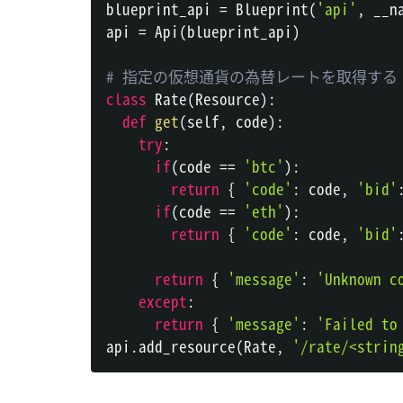
blueprint_api 
=
 Blueprint
(
'api'
,
 __n
api 
=
 Api
(
blueprint_api
)
# 指定の仮想通貨の為替レートを取得する (py
class
Rate
(
Resource
)
:
def
get
(
self
,
 code
)
:
try
:
if
(
code 
==
'btc'
)
:
return
{
'code'
:
 code
,
'bid'
if
(
code 
==
'eth'
)
:
return
{
'code'
:
 code
,
'bid'
return
{
'message'
:
'Unknown c
except
:
return
{
'message'
:
'Failed to
api
.
add_resource
(
Rate
,
'/rate/<strin