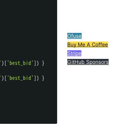
ら、コーヒー1杯分ご支援
してもらえると嬉しいで
す。
Ofuse
Buy Me A Coffee
Stripe
'
)
[
'best_bid'
]
)
}
GitHub Sponsors
'
)
[
'best_bid'
]
)
}