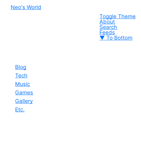
Neo's World
Toggle Theme
About
Search
Feeds
▼ To Bottom
Blog
Tech
Music
Games
Gallery
Etc.