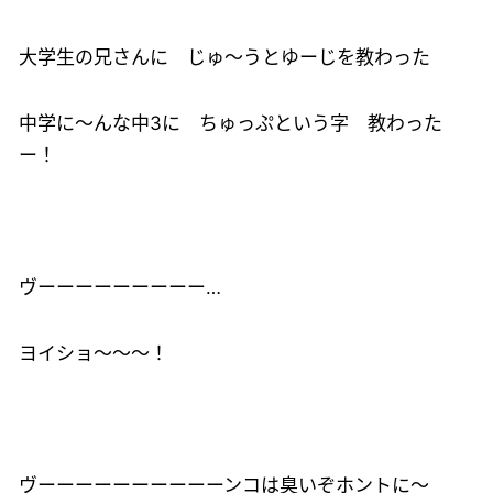
大学生の兄さんに じゅ～うとゆーじを教わった
中学に～んな中3に ちゅっぷという字 教わった
ー！
ヴーーーーーーーーー…
ヨイショ～～～！
ヴーーーーーーーーーーンコは臭いぞホントに～