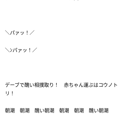
＼パァッ！／
＼ﾝパァッ！／
デーブで醜い相撲取り！ 赤ちゃん運ぶはコウノト
リ！
朝潮 朝潮 醜い朝潮 朝潮 朝潮 醜い朝潮