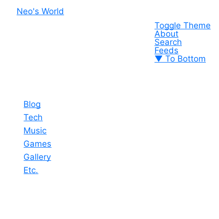
Neo's World
Toggle Theme
About
Search
Feeds
▼ To Bottom
Blog
Tech
Music
Games
Gallery
Etc.