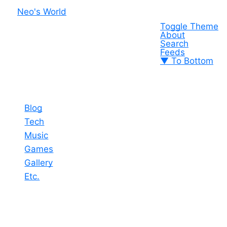
Neo's World
Toggle Theme
About
Search
Feeds
▼ To Bottom
Blog
Tech
Music
Games
Gallery
Etc.