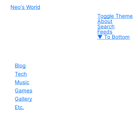
Neo's World
Toggle Theme
About
Search
Feeds
▼ To Bottom
Blog
Tech
Music
Games
Gallery
Etc.