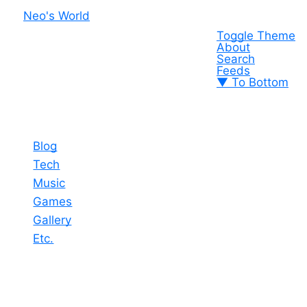
Neo's World
Toggle Theme
About
Search
Feeds
▼ To Bottom
Blog
Tech
Music
Games
Gallery
Etc.