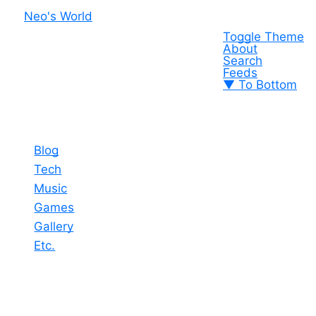
Neo's World
Toggle Theme
About
Search
Feeds
▼ To Bottom
Blog
Tech
Music
Games
Gallery
Etc.