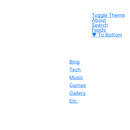
Toggle Theme
About
Search
Feeds
▼ To Bottom
Blog
Tech
Music
Games
Gallery
Etc.