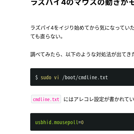
ラズパイ4のマウスの動きが
ラズパイ4をイジり始めてから気になってい
ても直らない。
調べてみたら、以下のような対処法が出てき
$ 
sudo
vi
cmdline.txt
にはアレコレ設定が書かれてい
usbhid.mousepoll
=
0