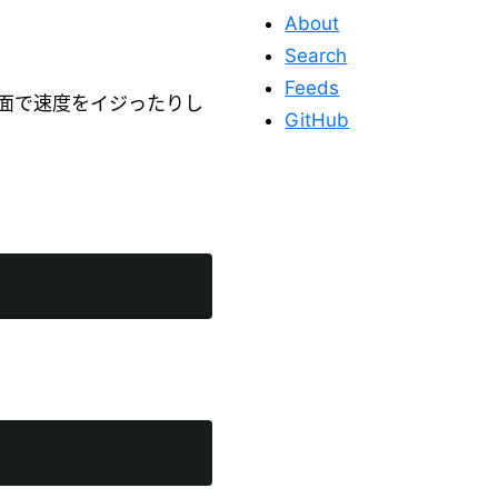
About
Search
Feeds
面で速度をイジったりし
GitHub
このサイトを応
援する
このサイトが役に立った