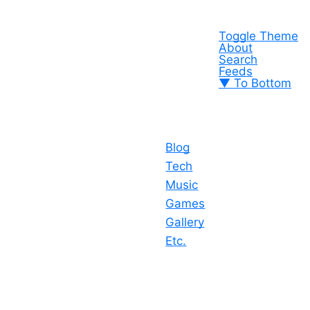
Toggle Theme
About
Search
Feeds
▼ To Bottom
Blog
Tech
Music
Games
Gallery
Etc.